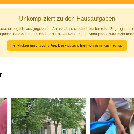
Unkompliziert zu den Hausaufgaben
se ermöglicht aus gegebenen Anlass ab sofort einen kostenfreien Zugang zu uns
fgaben! Bitte den nachstehenden Link verwenden, ein Smartphone wird nicht benöt
Hier klicken um citySchulApp Desktop zu öffnen
(Öffnet im neuem Fenster)
r
ckunstour in die Heimatdörfer der