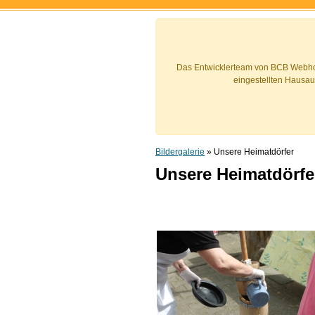
Das Entwicklerteam von BCB Webhou
eingestellten Hausau
Bildergalerie
» Unsere Heimatdörfer
Unsere Heimatdörfe
Die Klasse 3 ging auf Entde
Schülerinnen und Schüler.